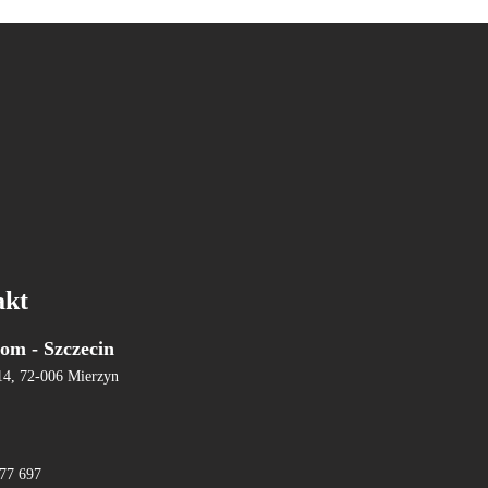
akt
om - Szczecin
14, 72-006 Mierzyn
77 697