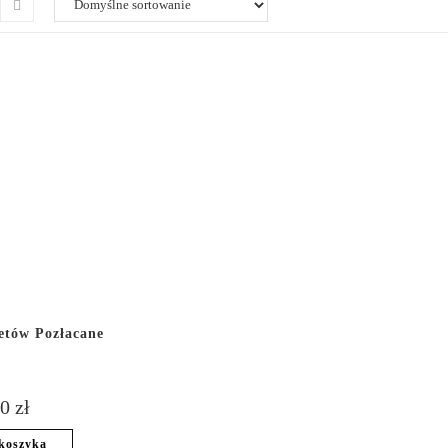
etów Pozłacane
00
zł
koszyka