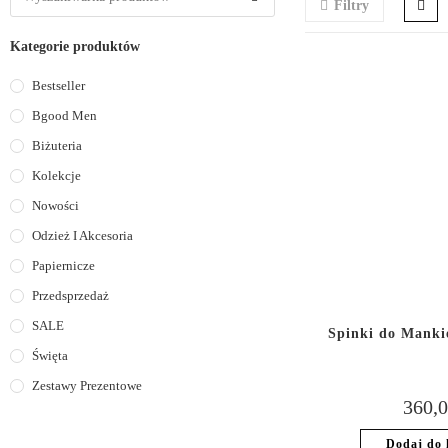
Filtry
Kategorie produktów
Bestseller
Bgood Men
Biżuteria
Kolekcje
Nowości
Odzież I Akcesoria
Papiernicze
Przedsprzedaż
SALE
Spinki do Manki
Święta
Zestawy Prezentowe
360,
Dodaj do 