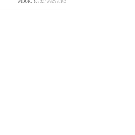
WIDOK:
16
32
WSZYSTKO