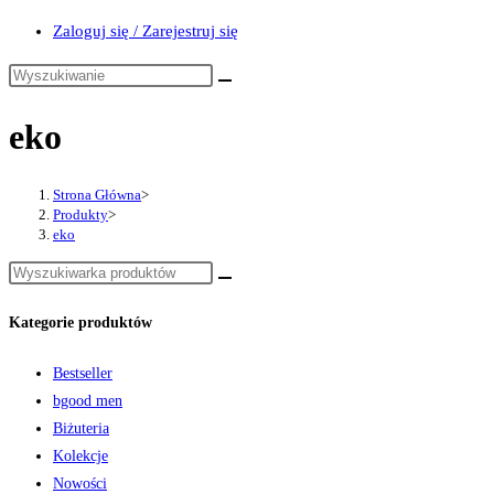
Zaloguj się / Zarejestruj się
eko
Strona Główna
>
Produkty
>
eko
Kategorie produktów
Bestseller
bgood men
Biżuteria
Kolekcje
Nowości