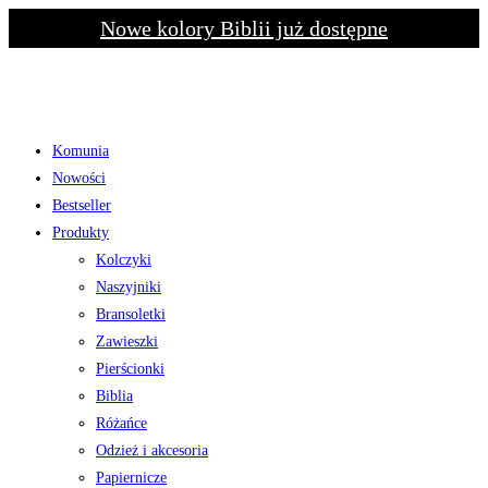
Skip
Nowe kolory Biblii już dostępne
to
content
Komunia
Nowości
Bestseller
Produkty
Kolczyki
Naszyjniki
Bransoletki
Zawieszki
Pierścionki
Biblia
Różańce
Odzież i akcesoria
Papiernicze