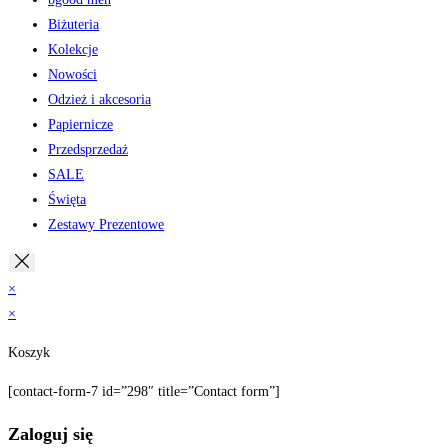
Biżuteria
Kolekcje
Nowości
Odzież i akcesoria
Papiernicze
Przedsprzedaż
SALE
Święta
Zestawy Prezentowe
×
×
Koszyk
[contact-form-7 id=”298″ title=”Contact form”]
Zaloguj się