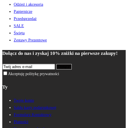
Odzież i akcesoria
Papiernicze
Przedsprzedaż
SALE
Święta
Zestawy Prezentowe
Dołącz do nas i zyskaj 10% zniżki na pierwsze zakupy!
Dołącz
Akceptuję politykę prywatności
Ty
Twoje konto
Saldo karty podarunkowej
Formularz Kontaktowy
Płatności