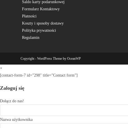
Saldo karty podarunkowej
Formularz Kontaktowy
Płatności
Koszty i sposoby dostawy
Polityka prywatności
Regulamin
Copyright - WordPress Theme by OceanWP
×
[contact-form-7 id=”298″ title=”Contact form”]
Zaloguj się
Dołącz do nas!
Nazwa użytkownika