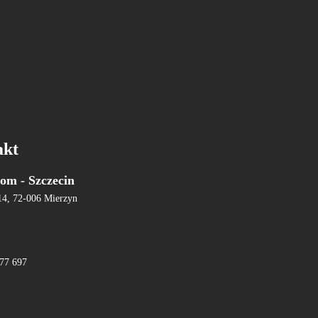
akt
om - Szczecin
14, 72-006 Mierzyn
77 697