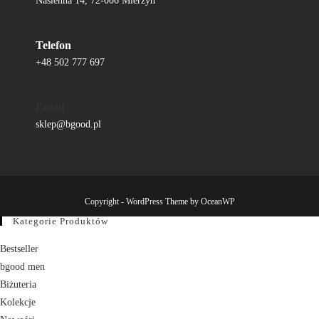
Nasienna 14, 72-006 Mierzyn
Telefon
+48 502 777 697
Email
sklep@bgood.pl
Copyright - WordPress Theme by OceanWP
Kategorie Produktów
Bestseller
bgood men
Biżuteria
Kolekcje