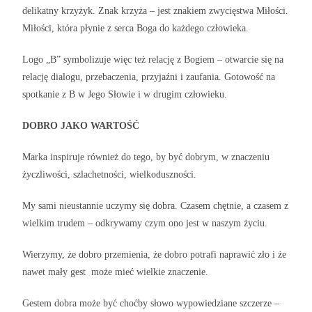
delikatny krzyżyk. Znak krzyża – jest znakiem zwycięstwa Miłości.
Miłości, która płynie z serca Boga do każdego człowieka.
Logo „B” symbolizuje więc też relację z Bogiem – otwarcie się na
relację dialogu, przebaczenia, przyjaźni i zaufania. Gotowość na
spotkanie z B w Jego Słowie i w drugim człowieku.
DOBRO JAKO WARTOŚĆ
Marka inspiruje również do tego, by być dobrym, w znaczeniu
życzliwości, szlachetności, wielkoduszności.
My sami nieustannie uczymy się dobra. Czasem chętnie, a czasem z
wielkim trudem – odkrywamy czym ono jest w naszym życiu.
Wierzymy, że dobro przemienia, że dobro potrafi naprawić zło i że
nawet mały gest może mieć wielkie znaczenie.
Gestem dobra może być choćby słowo wypowiedziane szczerze –