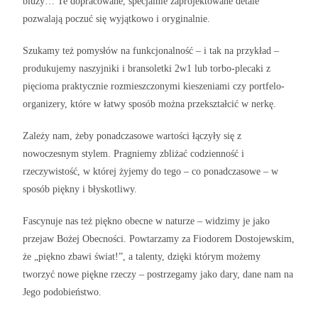
bluzy… Te dopracowane, specjalnie zaprojektowane detale
pozwalają poczuć się wyjątkowo i oryginalnie.
Szukamy też pomysłów na funkcjonalność – i tak na przykład –
produkujemy naszyjniki i bransoletki 2w1 lub torbo-plecaki z
pięcioma praktycznie rozmieszczonymi kieszeniami czy portfelo-
organizery, które w łatwy sposób można przekształcić w nerkę.
Zależy nam, żeby ponadczasowe wartości łączyły się z
nowoczesnym stylem. Pragniemy zbliżać codzienność i
rzeczywistość, w której żyjemy do tego – co ponadczasowe – w
sposób piękny i błyskotliwy.
Fascynuje nas też piękno obecne w naturze – widzimy je jako
przejaw Bożej Obecności. Powtarzamy za Fiodorem Dostojewskim,
że „piękno zbawi świat!”, a talenty, dzięki którym możemy
tworzyć nowe piękne rzeczy – postrzegamy jako dary, dane nam na
Jego podobieństwo.