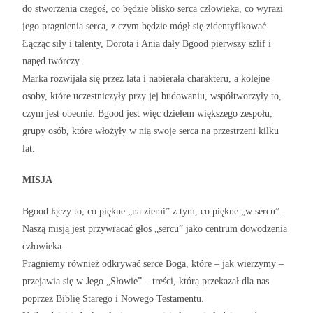
do stworzenia czegoś, co będzie blisko serca człowieka, co wyrazi
jego pragnienia serca, z czym będzie mógł się zidentyfikować.
Łącząc siły i talenty, Dorota i Ania dały Bgood pierwszy szlif i
napęd twórczy.
Marka rozwijała się przez lata i nabierała charakteru, a kolejne
osoby, które uczestniczyły przy jej budowaniu, współtworzyły to,
czym jest obecnie. Bgood jest więc dziełem większego zespołu,
grupy osób, które włożyły w nią swoje serca na przestrzeni kilku
lat.
MISJA
Bgood łączy to, co piękne „na ziemi” z tym, co piękne „w sercu”.
Naszą misją jest przywracać głos „sercu” jako centrum dowodzenia
człowieka.
Pragniemy również odkrywać serce Boga, które – jak wierzymy –
przejawia się w Jego „Słowie” – treści, którą przekazał dla nas
poprzez Biblię Starego i Nowego Testamentu.