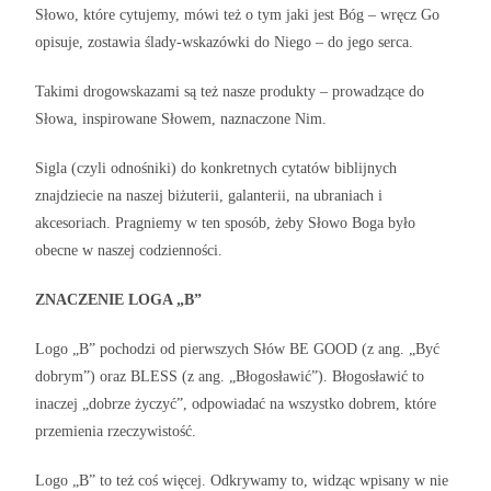
Słowo, które cytujemy, mówi też o tym jaki jest Bóg – wręcz Go
opisuje, zostawia ślady-wskazówki do Niego – do jego serca.
Takimi drogowskazami są też nasze produkty – prowadzące do
Słowa, inspirowane Słowem, naznaczone Nim.
Sigla (czyli odnośniki) do konkretnych cytatów biblijnych
znajdziecie na naszej biżuterii, galanterii, na ubraniach i
akcesoriach. Pragniemy w ten sposób, żeby Słowo Boga było
obecne w naszej codzienności.
ZNACZENIE LOGA „B”
Logo „B” pochodzi od pierwszych Słów BE GOOD (z ang. „Być
dobrym”) oraz BLESS (z ang. „Błogosławić”). Błogosławić to
inaczej „dobrze życzyć”, odpowiadać na wszystko dobrem, które
przemienia rzeczywistość.
Logo „B” to też coś więcej. Odkrywamy to, widząc wpisany w nie