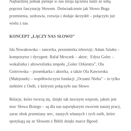
Najbardziej jednak pulsuje w nas misja łączenia ludzi ze sobą
poprzez fascynację Słowem. Doświadczenie jak Słowo Boga
przemienia, uzdrawia, rozwija i dodaje skrzydeł – połączyło już
wielu z nas.
KONCEPT „ŁĄCZY NAS SŁOWO”
Ida Nowakowska – tancerka, prezenterka telewizji; Adam Sztaba –
kompozytor i dyrygent; Rafał Mroczek – aktor; Edyta Golec –
wokalistka i altowiolistka zespołu „Golec Orkiestra”; Ola
Gintrowska – piosenkarka i aktorka, a także Ola Kawiorska
(Malejonek) – współtwórczyni fundacji „Oczami Nieba” – to tylko
niektóre z Osób, z którymi połączyło nas Słowo.
Relacje, które tworzą się, dzięki tak mocnym więzom, jakim jest
moc Słowa Bożego – są dla nas największym owocem naszej pracy,
zaraz obok przemiany serc, naszych własnych i tych osób, które
spotykają się ze Słowem z Biblii dzięki marce Bgood.