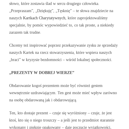
słowo, które zostawia ślad w sercu drugiego człowieka.
„Przepraszam”, „Dziękuję”, „Tęsknię” – te słowa znajdziecie na
naszych
Kartkach Charytatywnyc
h
, które zaprojektowaliśmy
specjalnie, by pomóc wypowiedzieć to, co tak proste, a niekiedy
zarazem tak trudne.
Chcemy też inspirować poprzez przekazywanie zysku ze sprzedaży
naszych Kartek na rzecz stowarzyszenia, które wspiera naszych
„braci” w kryzysie bezdomności – wśród lokalnej społeczności.
„PREZENTY W DOBREJ WIERZE”
Obdarowanie kogoś prezentem może być również gestem
wewnętrznie uzdrawiającym. Ten gest może mieć wpływ zarówno
na osobę obdarowaną jak i obdarowującą.
Ten, kto dostaje prezent – czuje się wyróżniony – czuje, że jest
ktoś, kto się o niego troszczy – a jeśli jest to przedmiot starannie
wykonany i pięknie opakowany – daje poczucie wyjątkowości,