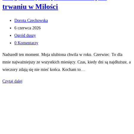
trwaniu w Miłości
Post
Dorota Czechowska
author:
Post
6 czerwca 2026
published:
Post
Ogród duszy
category:
Post
0 Komentarzy
comments:
Nadszedł ten moment. Moja ulubiona chwila w roku. Czerwiec. To dla
mnie najważniejszy ze wszystkich miesięcy. Czas, kiedy dni są najdłuższe, a
wieczory zdają się nie mieć końca. Kocham to…
Czego
Czytaj dalej
uczą
nas
piwonie?
Lekcja
o
trwaniu
w