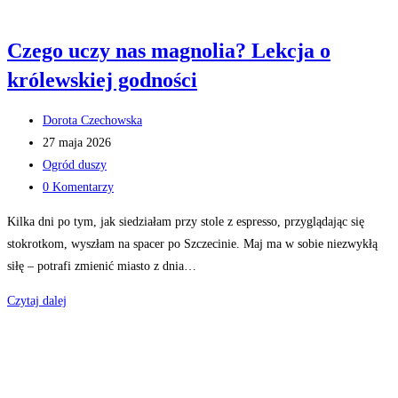
Czego uczy nas magnolia? Lekcja o
królewskiej godności
Post
Dorota Czechowska
author:
Post
27 maja 2026
published:
Post
Ogród duszy
category:
Post
0 Komentarzy
comments:
Kilka dni po tym, jak siedziałam przy stole z espresso, przyglądając się
stokrotkom, wyszłam na spacer po Szczecinie. Maj ma w sobie niezwykłą
siłę – potrafi zmienić miasto z dnia…
Czego
Czytaj dalej
uczy
nas
magnolia?
Lekcja