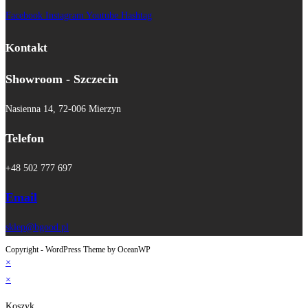
Facebook
Instagram
Youtube
Hashtag
Kontakt
Showroom - Szczecin
Nasienna 14, 72-006 Mierzyn
Telefon
+48 502 777 697
Email
sklep@bgood.pl
Copyright - WordPress Theme by OceanWP
×
×
Koszyk