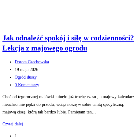
Jak odnaleźć spokój i siłę w codzienności?
Lekcja z majowego ogrodu
Post
Dorota Czechowska
author:
Post
19 maja 2026
published:
Post
Ogród duszy
category:
Post
0 Komentarzy
comments:
Choć od tegorocznej majówki minęło już trochę czasu , a majowy kalendarz
nieuchronnie pędzi do przodu, wciąż noszę w sobie tamtą specyficzną,
majową ciszę, którą tak bardzo lubię. Pamiętam ten…
Jak
Czytaj dalej
odnaleźć
1