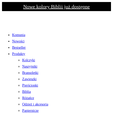
Skip
Nowe kolory Biblii już dostępne
to
content
Komunia
Nowości
Bestseller
Produkty
Kolczyki
Naszyjniki
Bransoletki
Zawieszki
Pierścionki
Biblia
Różańce
Odzież i akcesoria
Papiernicze