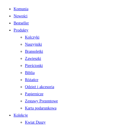
Komunia
Nowości
Bestseller
Produkty
Kolczyki
Naszyjniki
Bransoletki
Zawieszki
Pierścionki
Biblia
Różańce
Odzież i akcesoria
Papiernicze
Zestawy Prezentowe
Karta podarunkowa
Kolekcje
Kwiat Duszy