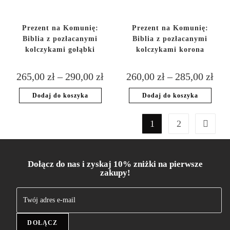
Prezent na Komunię:
Prezent na Komunię:
Biblia z pozłacanymi
Biblia z pozłacanymi
kolczykami gołąbki
kolczykami korona
265,00
zł
–
290,00
zł
260,00
zł
–
285,00
zł
Dodaj do koszyka
Dodaj do koszyka
1
2
Dołącz do nas i zyskaj 10% zniżki na pierwsze
zakupy!
DOŁĄCZ