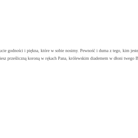
ie godności i piękna, które w sobie nosimy. Pewność i duma z tego, kim jestem
dziesz prześliczną koroną w rękach Pana, królewskim diademem w dłoni twego B