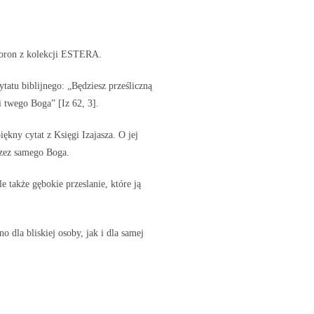
 koron z kolekcji ESTERA.
ytatu biblijnego: „Będziesz prześliczną
 twego Boga” [Iz 62, 3].
iękny cytat z Księgi Izajasza. O jej
zez samego Boga.
e także gębokie przeslanie, które ją
o dla bliskiej osoby, jak i dla samej