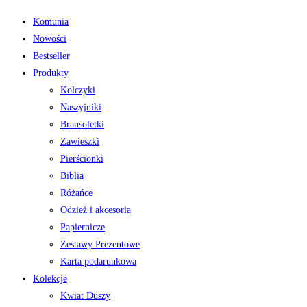
Komunia
Nowości
Bestseller
Produkty
Kolczyki
Naszyjniki
Bransoletki
Zawieszki
Pierścionki
Biblia
Różańce
Odzież i akcesoria
Papiernicze
Zestawy Prezentowe
Karta podarunkowa
Kolekcje
Kwiat Duszy