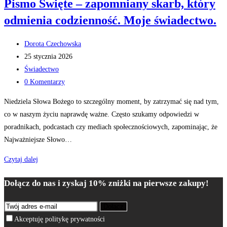
Pismo Święte – zapomniany skarb, który
odmienia codzienność. Moje świadectwo.
Post
Dorota Czechowska
author:
Post
25 stycznia 2026
published:
Post
Świadectwo
category:
Post
0 Komentarzy
comments:
Niedziela Słowa Bożego to szczególny moment, by zatrzymać się nad tym,
co w naszym życiu naprawdę ważne. Często szukamy odpowiedzi w
poradnikach, podcastach czy mediach społecznościowych, zapominając, że
Najważniejsze Słowo…
Pismo
Czytaj dalej
Święte
Dołącz do nas i zyskaj 10% zniżki na pierwsze zakupy!
–
zapomniany
Dołącz
skarb,
Akceptuję politykę prywatności
który