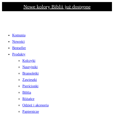
Skip
Nowe kolory Biblii już dostępne
to
content
Komunia
Nowości
Bestseller
Produkty
Kolczyki
Naszyjniki
Bransoletki
Zawieszki
Pierścionki
Biblia
Różańce
Odzież i akcesoria
Papiernicze