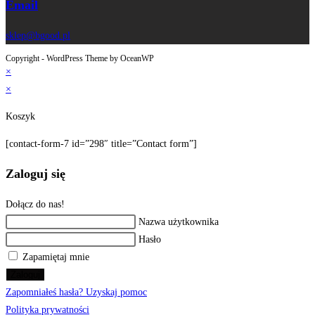
Email
sklep@bgood.pl
Copyright - WordPress Theme by OceanWP
×
×
Koszyk
[contact-form-7 id=”298″ title=”Contact form”]
Zaloguj się
Dołącz do nas!
Nazwa użytkownika
Hasło
Zapamiętaj mnie
Zaloguj
Zapomniałeś hasła? Uzyskaj pomoc
Polityka prywatności