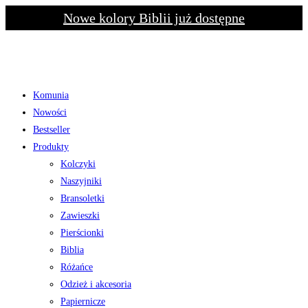
Skip
Nowe kolory Biblii już dostępne
to
content
Komunia
Nowości
Bestseller
Produkty
Kolczyki
Naszyjniki
Bransoletki
Zawieszki
Pierścionki
Biblia
Różańce
Odzież i akcesoria
Papiernicze