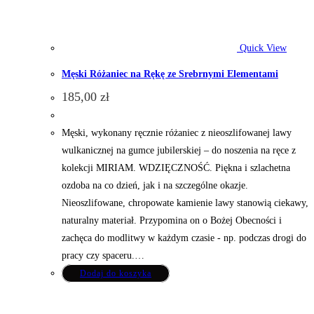
Quick View
Męski Różaniec na Rękę ze Srebrnymi Elementami
185,00
zł
Męski, wykonany ręcznie różaniec z nieoszlifowanej lawy
wulkanicznej na gumce jubilerskiej – do noszenia na ręce z
kolekcji MIRIAM. WDZIĘCZNOŚĆ. Piękna i szlachetna
ozdoba na co dzień, jak i na szczególne okazje.
Nieoszlifowane, chropowate kamienie lawy stanowią ciekawy,
naturalny materiał. Przypomina on o Bożej Obecności i
zachęca do modlitwy w każdym czasie - np. podczas drogi do
pracy czy spaceru.…
Dodaj do koszyka