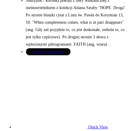
Naszyjnik / koronka pokoju z lawy wulkanicznej z
nieśmiertelnikiem z kolekcji Adama Sztaby "HOPE. Droga".
Po stronie blaszki cytat z Listu św. Pawła do Koryntian 13,
10: "When completeness comes, what is in part disappears"
(ang. Gdy zaś przyjdzie to, co jest doskonałe, zniknie to, co
jest tylko częściowe). Po drugiej stronie 3 słowa z
wplecionymi piktogramami: FAITH (ang. wiara)…
Dodaj do koszyka
Quick View