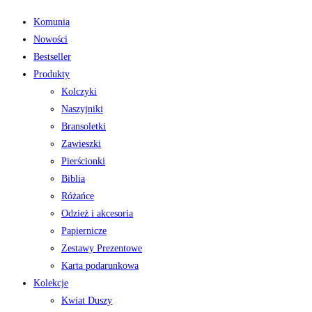
Komunia
Nowości
Bestseller
Produkty
Kolczyki
Naszyjniki
Bransoletki
Zawieszki
Pierścionki
Biblia
Różańce
Odzież i akcesoria
Papiernicze
Zestawy Prezentowe
Karta podarunkowa
Kolekcje
Kwiat Duszy