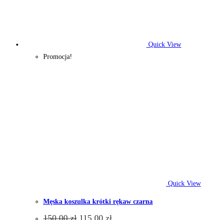
wybrać
na
stronie
produktu
Quick View
Promocja!
Quick View
Męska koszulka krótki rękaw czarna
Pierwotna
Aktualna
150,00
zł
115,00
zł