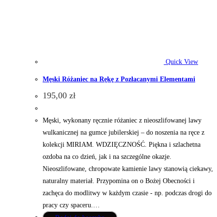
Quick View
Męski Różaniec na Rękę z Pozłacanymi Elementami
195,00
zł
Męski, wykonany ręcznie różaniec z nieoszlifowanej lawy
wulkanicznej na gumce jubilerskiej – do noszenia na ręce z
kolekcji MIRIAM. WDZIĘCZNOŚĆ. Piękna i szlachetna
ozdoba na co dzień, jak i na szczególne okazje.
Nieoszlifowane, chropowate kamienie lawy stanowią ciekawy,
naturalny materiał. Przypomina on o Bożej Obecności i
zachęca do modlitwy w każdym czasie - np. podczas drogi do
pracy czy spaceru.…