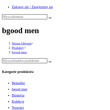
Zaloguj się / Zarejestruj się
bgood men
Strona Główna
>
Produkty
>
bgood men
Kategorie produktów
Bestseller
bgood men
Biżuteria
Kolekcje
Nowości