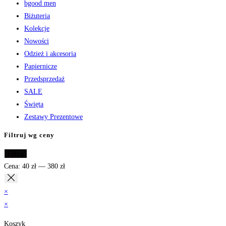
bgood men
Biżuteria
Kolekcje
Nowości
Odzież i akcesoria
Papiernicze
Przedsprzedaż
SALE
Święta
Zestawy Prezentowe
Filtruj wg ceny
Cena
Cena
Filtruj
min
max
Cena:
40 zł
—
380 zł
×
×
Koszyk