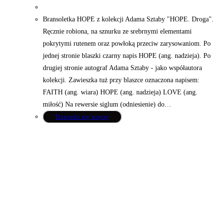
Bransoletka HOPE z kolekcji Adama Sztaby "HOPE. Droga".
Ręcznie robiona, na sznurku ze srebrnymi elementami
pokrytymi rutenem oraz powłoką przeciw zarysowaniom. Po
jednej stronie blaszki czarny napis HOPE (ang. nadzieja). Po
drugiej stronie autograf Adama Sztaby - jako współautora
kolekcji. Zawieszka tuż przy blaszce oznaczona napisem:
FAITH (ang. wiara) HOPE (ang. nadzieja) LOVE (ang.
miłość) Na rewersie siglum (odniesienie) do…
Dowiedz się więcej