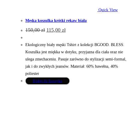
Quick View
Męska koszulka krótki rękaw biała
Pierwotna
Aktualna
150,00
zł
115,00
zł
cena
cena
wynosiła:
wynosi:
150,00 zł.
115,00 zł.
Ekologiczny biały męski Tshirt z kolekcji BGOOD. BLESS.
Koszulka jest miękka w dotyku, przyjazna dla ciała oraz nie
ulega zmechaceniu. Pasuje zarówno do stylizacji semi-formal,
jak i do zwykłych jeansów. Materiał: 60% bawełna, 40%
poliester
Ten
Dodaj do koszyka
produkt
ma
wiele
wariantów.
Opcje
można