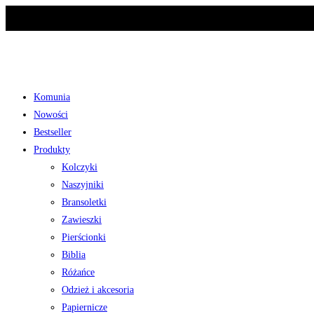
Skip
to
content
Komunia
Nowości
Bestseller
Produkty
Kolczyki
Naszyjniki
Bransoletki
Zawieszki
Pierścionki
Biblia
Różańce
Odzież i akcesoria
Papiernicze