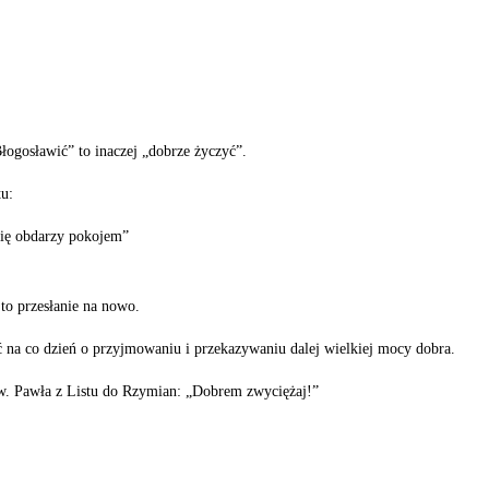
ogosławić” to inaczej „dobrze życzyć”.
tu:
 cię obdarzy pokojem”
to przesłanie na nowo.
co dzień o przyjmowaniu i przekazywaniu dalej wielkiej mocy dobra.
św. Pawła z Listu do Rzymian: „Dobrem zwyciężaj!”