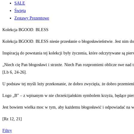
SALE
Święta
Zestawy Prezentowe
Kolekcja BGOOD. BLESS
Kolekcja BGOOD. BLESS niesie przesłanie o błogosławieństwie. Jest nim dob
Inspiracją do powstania tej kolekcji były życzenia, które odczytywane są pi
„Niech cię Pan błogosławi i strzeże. Niech Pan rozpromieni oblicze swe nad t
[Lb 6, 24-26].
U podstaw tej myśli leży przekonanie, że dobro zwycięża, że dobro przemie
Logo „B” – z wpisanym w nie chrześcijańskim symbolem krzyża, będące p
Jest bowiem wielka moc w tym, aby każdemu błogosławić i odpowiadać na wsz
[Rz 12, 21]
Filtry