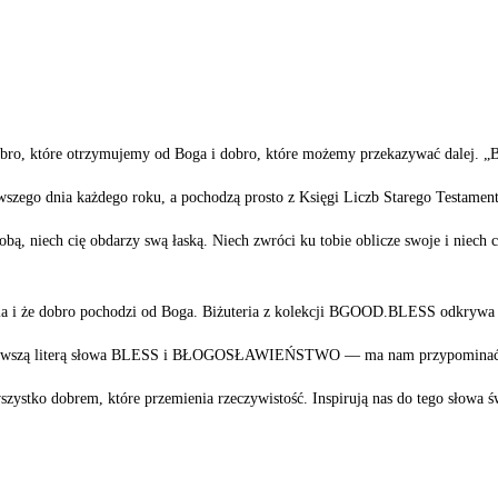
ro, które otrzymujemy od Boga i dobro, które możemy przekazywać dalej. „Bł
erwszego dnia każdego roku, a pochodzą prosto z Księgi Liczb Starego Testamen
obą, niech cię obdarzy swą łaską. Niech zwróci ku tobie oblicze swoje i niech
nia i że dobro pochodzi od Boga. Biżuteria z kolekcji BGOOD.BLESS odkrywa 
ierwszą literą słowa BLESS i BŁOGOSŁAWIEŃSTWO –– ma nam przypominać na 
ystko dobrem, które przemienia rzeczywistość. Inspirują nas do tego słowa 