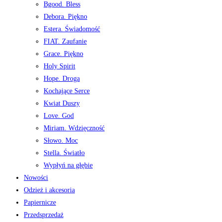
Bgood. Bless
Debora. Piękno
Estera. Świadomość
FIAT. Zaufanie
Grace. Piękno
Holy Spirit
Hope. Droga
Kochające Serce
Kwiat Duszy
Love. God
Miriam. Wdzięczność
Słowo. Moc
Stella. Światło
Wypłyń na głębie
Nowości
Odzież i akcesoria
Papiernicze
Przedsprzedaż