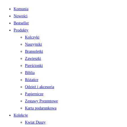
Komunia
Nowości
Bestseller
Produkty
Kolczyki
Naszyjniki
Bransoletki
Zawieszki
Pierścionki
Biblia
Różańce
Odzież i akcesoria
Papiernicze
Zestawy Prezentowe
Karta podarunkowa
Kolekcje
Kwiat Duszy