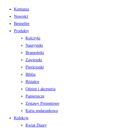
Komunia
Nowości
Bestseller
Produkty
Kolczyki
Naszyjniki
Bransoletki
Zawieszki
Pierścionki
Biblia
Różańce
Odzież i akcesoria
Papiernicze
Zestawy Prezentowe
Karta podarunkowa
Kolekcje
Kwiat Duszy