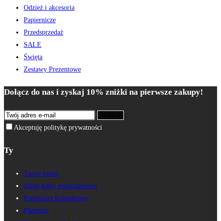
Odzież i akcesoria
Papiernicze
Przedsprzedaż
SALE
Święta
Zestawy Prezentowe
Dołącz do nas i zyskaj 10% zniżki na pierwsze zakupy!
Dołącz
Akceptuję politykę prywatności
Ty
Twoje konto
Saldo karty podarunkowej
Formularz Kontaktowy
Płatności