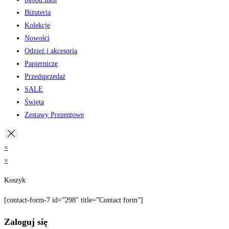
Biżuteria
Kolekcje
Nowości
Odzież i akcesoria
Papiernicze
Przedsprzedaż
SALE
Święta
Zestawy Prezentowe
×
×
Koszyk
[contact-form-7 id=”298″ title=”Contact form”]
Zaloguj się