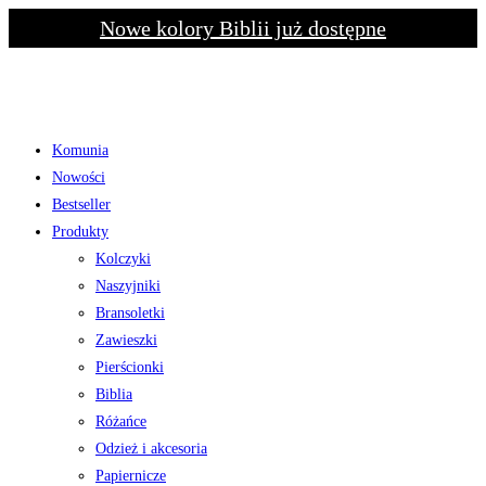
Skip
Nowe kolory Biblii już dostępne
to
content
Komunia
Nowości
Bestseller
Produkty
Kolczyki
Naszyjniki
Bransoletki
Zawieszki
Pierścionki
Biblia
Różańce
Odzież i akcesoria
Papiernicze