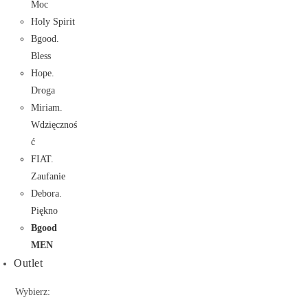
Moc
Holy Spirit
Bgood.
Bless
Hope.
Droga
Miriam.
Wdzięcznoś
ć
FIAT.
Zaufanie
Debora.
Piękno
Bgood
MEN
Outlet
Wybierz: