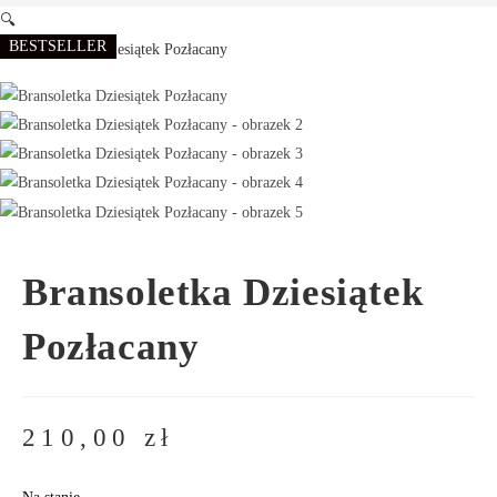
🔍
BESTSELLER
Bransoletka Dziesiątek
Pozłacany
210,00
zł