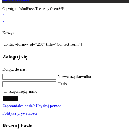
Copyright - WordPress Theme by OceanWP
×
×
Koszyk
[contact-form-7 id=”298″ title=”Contact form”]
Zaloguj się
Dołącz do nas!
Nazwa użytkownika
Hasło
Zapamiętaj mnie
Zaloguj
Zapomniałeś hasła? Uzyskaj pomoc
Polityka prywatności
Resetuj hasło