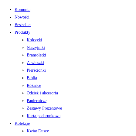
Komunia
Nowości
Bestseller
Produkty
Kolczyki
Naszyjniki
Bransoletki
Zawieszki
Pierścionki
Biblia
Różańce
Odzież i akcesoria
Papiernicze
Zestawy Prezentowe
Karta podarunkowa
Kolekcje
Kwiat Duszy