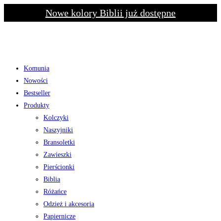
Skip
Nowe kolory Biblii już dostępne
to
content
Komunia
Nowości
Bestseller
Produkty
Kolczyki
Naszyjniki
Bransoletki
Zawieszki
Pierścionki
Biblia
Różańce
Odzież i akcesoria
Papiernicze