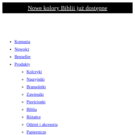
Skip
Nowe kolory Biblii już dostępne
to
content
Komunia
Nowości
Bestseller
Produkty
Kolczyki
Naszyjniki
Bransoletki
Zawieszki
Pierścionki
Biblia
Różańce
Odzież i akcesoria
Papiernicze