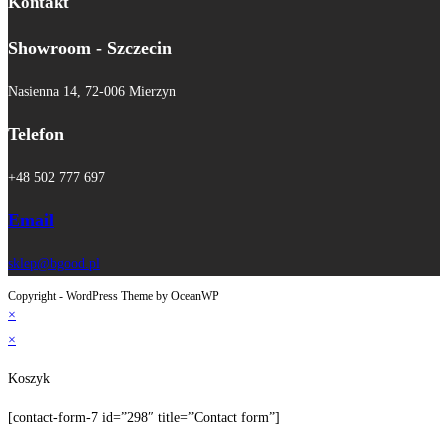
Kontakt
Showroom - Szczecin
Nasienna 14, 72-006 Mierzyn
Telefon
+48 502 777 697
Email
sklep@bgood.pl
Copyright - WordPress Theme by OceanWP
×
×
Koszyk
[contact-form-7 id=”298″ title=”Contact form”]