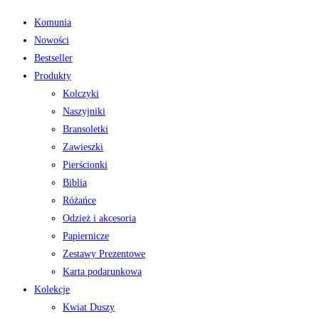
Komunia
Nowości
Bestseller
Produkty
Kolczyki
Naszyjniki
Bransoletki
Zawieszki
Pierścionki
Biblia
Różańce
Odzież i akcesoria
Papiernicze
Zestawy Prezentowe
Karta podarunkowa
Kolekcje
Kwiat Duszy