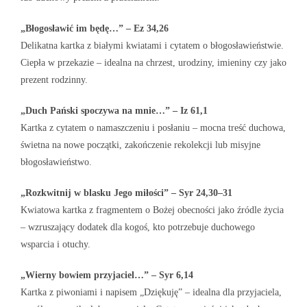
„Błogosławić im będę…” – Ez 34,26
Delikatna kartka z białymi kwiatami i cytatem o błogosławieństwie.
Ciepła w przekazie – idealna na chrzest, urodziny, imieniny czy jako
prezent rodzinny.
„Duch Pański spoczywa na mnie…” – Iz 61,1
Kartka z cytatem o namaszczeniu i posłaniu – mocna treść duchowa,
świetna na nowe początki, zakończenie rekolekcji lub misyjne
błogosławieństwo.
„Rozkwitnij w blasku Jego miłości” – Syr 24,30–31
Kwiatowa kartka z fragmentem o Bożej obecności jako źródle życia
– wzruszający dodatek dla kogoś, kto potrzebuje duchowego
wsparcia i otuchy.
„Wierny bowiem przyjaciel…” – Syr 6,14
Kartka z piwoniami i napisem „Dziękuję” – idealna dla przyjaciela,