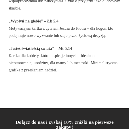
współpracownika lub nauczyciela. Cytat o przyjaźni jako duchowym
skarbie.
„Wypłyń na głębię” – Łk 5,4
Motywacyjna kartka z cytatem Jezusa do Piotra – dla kogoś, kto
podejmuje nowe wyzwanie lub staje przed życiową decyzją.
„Jesteś światłością świata” – Mt 5,14
Kartka dla kobiety, która inspiruje innych – idealna na
bierzmowanie, urodziny, dla mamy lub mentorki. Minimalistyczna
grafika z przesłaniem nadziei.
Dołącz do nas i zyskaj 10% zniżki na pierwsze
zakupy!