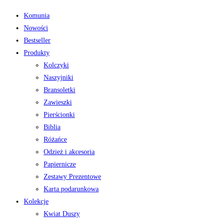
Komunia
Nowości
Bestseller
Produkty
Kolczyki
Naszyjniki
Bransoletki
Zawieszki
Pierścionki
Biblia
Różańce
Odzież i akcesoria
Papiernicze
Zestawy Prezentowe
Karta podarunkowa
Kolekcje
Kwiat Duszy