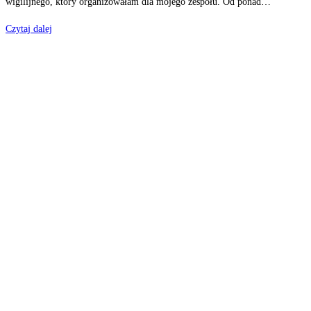
wigilijnego, który organizowałam dla mojego zespołu. Od ponad…
BOŻONARODZENIOWA
Czytaj dalej
KOLEKCJA
LOVE
O
kuluarach
powstania
kolekcji
dedykowanej
na
Święta
pisze
założycielka
marki,
Dorota
Czechowska