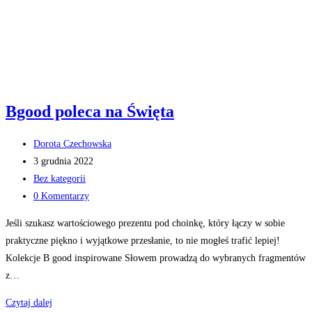
Bgood poleca na Święta
Post
Dorota Czechowska
author:
Post
3 grudnia 2022
published:
Post
Bez kategorii
category:
Post
0 Komentarzy
comments:
Jeśli szukasz wartościowego prezentu pod choinkę, który łączy w sobie
praktyczne piękno i wyjątkowe przesłanie, to nie mogłeś trafić lepiej!
Kolekcje B good inspirowane Słowem prowadzą do wybranych fragmentów
z…
Bgood
Czytaj dalej