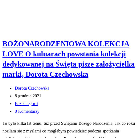
BOŻONARODZENIOWA KOLEKCJA
LOVE O kuluarach powstania kolekcji
dedykowanej na Święta pisze założycielka
marki, Dorota Czechowska
Post
Dorota Czechowska
author:
Post
8 grudnia 2021
published:
Post
Bez kategorii
category:
Post
0 Komentarzy
comments:
To było kilka lat temu, tuż przed Świętami Bożego Narodzenia. Jak co roku
nosiłam się z myślami co mogłabym powiedzieć podczas spotkania