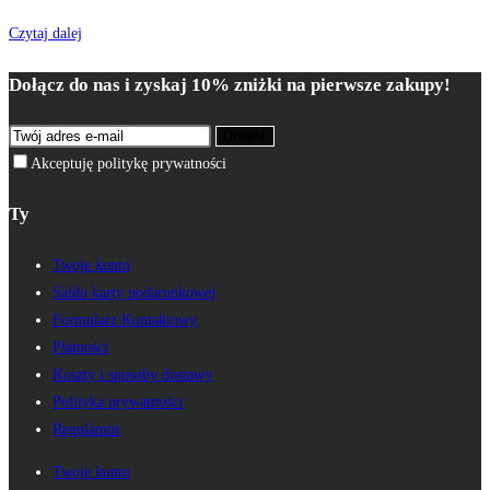
DOBRY
Czytaj dalej
PREZENT
Dołącz do nas i zyskaj 10% zniżki na pierwsze zakupy!
NA
ŚWIĘTA
Dołącz
TO…
Akceptuję politykę prywatności
PREZENT
Z
Ty
BGOOD!
Twoje konto
Saldo karty podarunkowej
Formularz Kontaktowy
Płatności
Koszty i sposoby dostawy
Polityka prywatności
Regulamin
Twoje konto