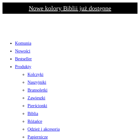
Skip
Nowe kolory Biblii już dostępne
to
content
Komunia
Nowości
Bestseller
Produkty
Kolczyki
Naszyjniki
Bransoletki
Zawieszki
Pierścionki
Biblia
Różańce
Odzież i akcesoria
Papiernicze