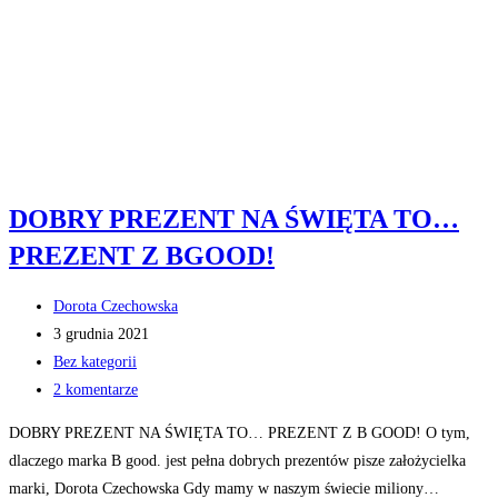
DOBRY PREZENT NA ŚWIĘTA TO…
PREZENT Z BGOOD!
Post
Dorota Czechowska
author:
Post
3 grudnia 2021
published:
Post
Bez kategorii
category:
Post
2 komentarze
comments:
DOBRY PREZENT NA ŚWIĘTA TO… PREZENT Z B GOOD! O tym,
dlaczego marka B good. jest pełna dobrych prezentów pisze założycielka
marki, Dorota Czechowska Gdy mamy w naszym świecie miliony…