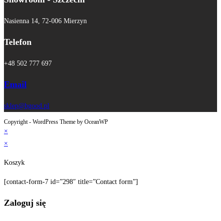
Nasienna 14, 72-006 Mierzyn
Telefon
+48 502 777 697
Email
sklep@bgood.pl
Copyright - WordPress Theme by OceanWP
×
×
Koszyk
[contact-form-7 id=”298″ title=”Contact form”]
Zaloguj się